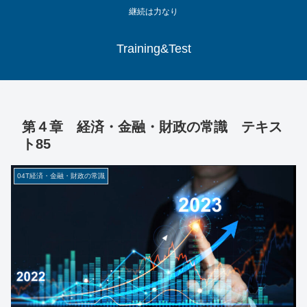
継続は力なり
Training&Test
第４章 経済・金融・財政の常識 テキス
ト85
04T経済・金融・財政の常識