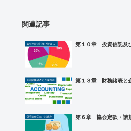
関連記事
第１０章 投資信託及び
10T投資信託及び投資法人に関する業務
第１３章 財務諸表と企
13T財務諸表と企業分析
第６章 協会定款・諸規
06T協会定款・諸規則