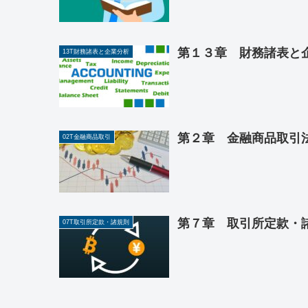
第１３章 財務諸表と企
13T財務諸表と企業分析
第２章 金融商品取引法
02T金融商品取引
第７章 取引所定款・諸
07T取引所定款・諸規則