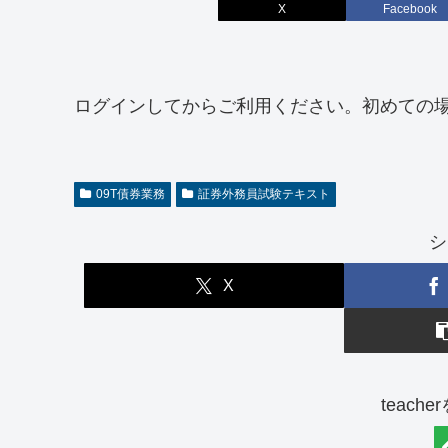
X
Facebook
ログインしてからご利用ください。初めての
09T債券業務
証券外務員試験テキスト
シ
X
teach