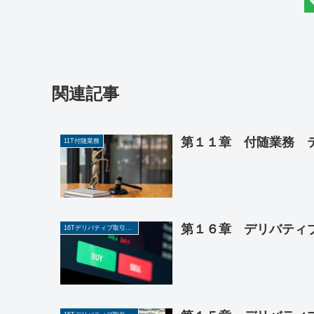
関連記事
第１１章 付随業務 テ
11T付随業務
第１６章 デリバティブ
16Tデリバティブ取引の商品