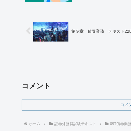
第９章 債券業務 テキスト22
コメント
コメ
ホーム
証券外務員試験テキスト
09T債券業