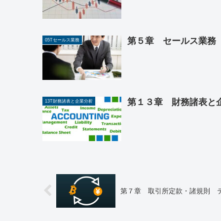
第５章 セールス業務 
05Tセールス業務
第１３章 財務諸表と企
13T財務諸表と企業分析
第７章 取引所定款・諸規則 テ