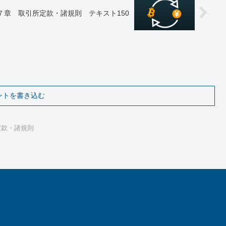
７章 取引所定款・諸規則 テキスト150
ントを書き込む
定款・諸規則