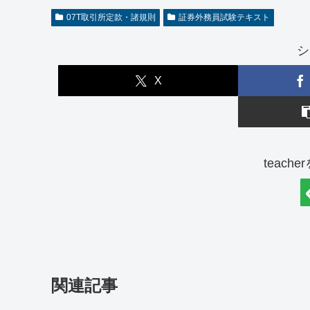
07T取引所定款・諸規則
証券外務員試験テキスト
シ
X
teach
関連記事