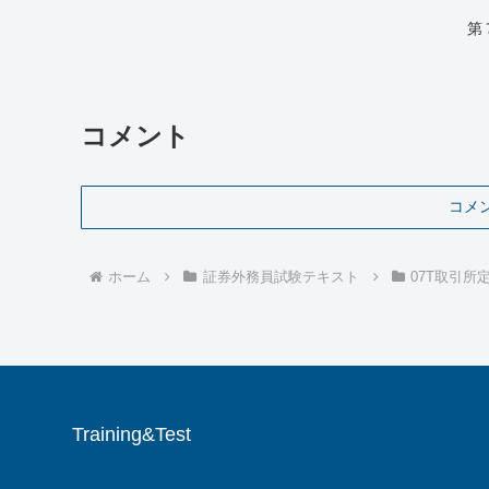
第
コメント
コメ
ホーム
証券外務員試験テキスト
07T取引所
Training&Test