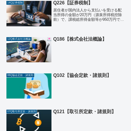
Q226【証券税制】
14Q証券税制
居住者が国内法人から支払いを受ける配
当所得の金額が20万円（源泉所得税控除
前）で、課税総所得金額等が950万円であ
る場合の所得税の配当控除の額の正しい
ものの番号を１つマークしなさい。
（注）負債利子はないものとする110,000
円215,0...
Q186【株式会社法概論】
12Q株式会社法概論
Q102【協会定款・諸規則】
06Q協会定款・諸規則
Q121【取引所定款・諸規則】
07Q取引所定款・諸規則