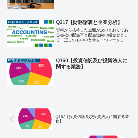
Q217【財務諸表と企業分析】
13Q財務諸表と企業分析
資料から抜粋した金額が次のとおりであ
る会社の配当率と配当性向の組合せとし
て、正しいものの番号を１つマークしな
さい。（注）答えは、小数第２位以下を
切り捨ててある。発行済株式総数及び資
本金の数値は、前期末と当期末において
変化はない。１株当たり配...
Q160【投資信託及び投資法人に
10Q投資信託及び投資法人に関する業務
関する業務】
Q167【投資信託及び投資法人に関する業
務】