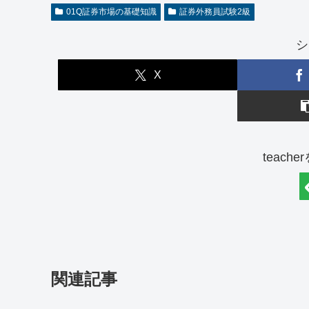
01Q証券市場の基礎知識
証券外務員試験2級
シ
X
teach
関連記事