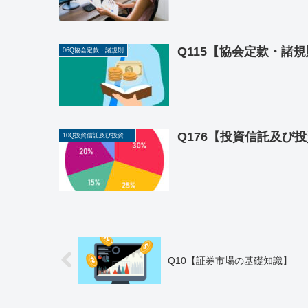
Q115【協会定款・諸
06Q協会定款・諸規則
Q176【投資信託及び
10Q投資信託及び投資法人に関する業務
Q10【証券市場の基礎知識】