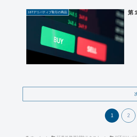
第
16Tデリバティブ取引の商品
1
2