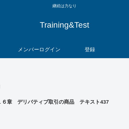
継続は力なり
Training&Test
メンバーログイン
登録
品
１６章 デリバティブ取引の商品 テキスト437