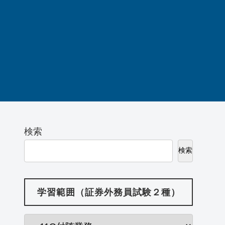
検索
検索
学習範囲（証券外務員試験２種）