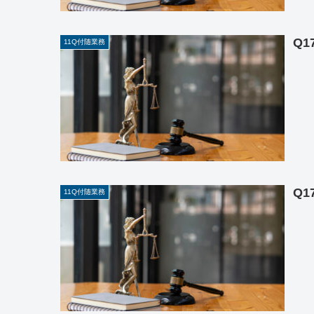
Q
11Q付随業務
Q
11Q付随業務