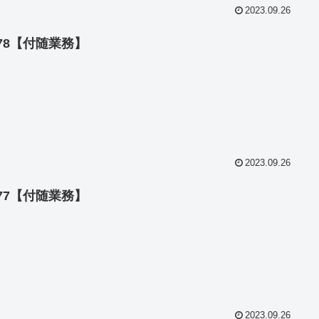
2023.09.26
178【付随業務】
2023.09.26
177【付随業務】
2023.09.26